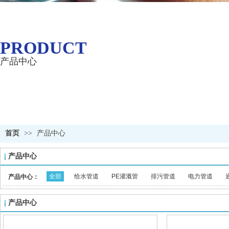
PRODUCT
CENTER
产品中心
首页
>>
产品中心
产品中心
全部
给水管道
PE灌溉管
排污管道
电力管道
产品中心：
产品中心