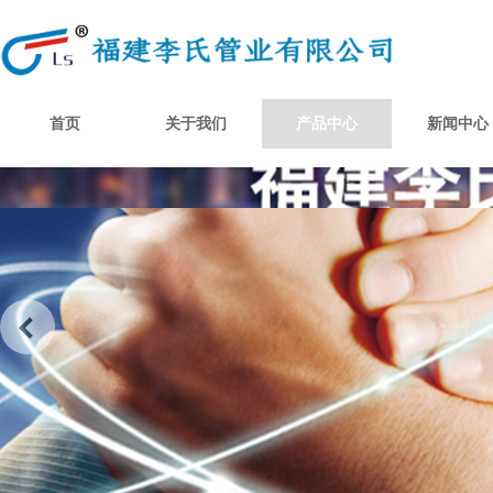
首页
关于我们
产品中心
新闻中心