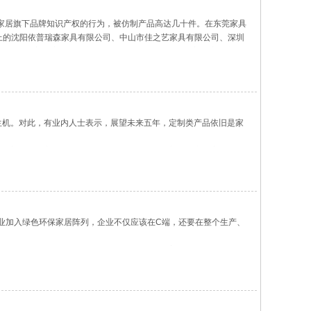
克家居旗下品牌知识产权的行为，被仿制产品高达几十件。在东莞家具
广州展上的沈阳依普瑞森家具有限公司、中山市佳之艺家具有限公司、深圳
家具公司，抄袭美克家居多件产品的外观设计，严重侵犯了美克家居产品
生机。对此，有业内人士表示，展望未来五年，定制类产品依旧是家
木门到订制衣柜，从单品到全屋订制，无一不彰显出定制家装的重
企业加入绿色环保家居阵列，企业不仅应该在C端，还要在整个生产、
环保。“节能减排不仅是一种责任，其中还蕴藏着巨大的机会。”金意
利用率。