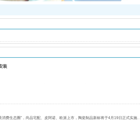
安装
福州。系一家专业制造新型塑料管道的企业，产品涵盖了给水管道，排污管道，电力
产养殖，污水处理，工业园区，高速公路，电力通信，隧道工程材料，高尔夫球场等
售绿色环保管材产品，十分重视产品的高科技投入。时刻紧跟国外塑料管道先进技术
挤出生产线和注塑设备及检测设备。创造了独特的企业文化以及独特的企业理念，坚
1三大体系认证及中国产品环境标志认证。
质消费生态圈”，尚品宅配、皮阿诺、欧派上市，陶瓷制品新标将于4月19日正式实施
品牌、社会责任、企业文化等方面赢得了社会各界的广泛认同。目前公司生产的主要