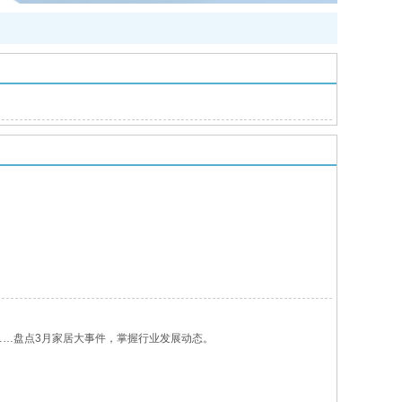
管道，通信管道等产品系列。公司产品广泛应用于建筑工程，市政工
。
的步伐，通过引进、学习、消化和吸收先进技术，提高整个企业的市
持务实诚信、守法经营，专业专注，诚信为本。并且公司现已通过
……盘点3月家居大事件，掌握行业发展动态。
产品有：