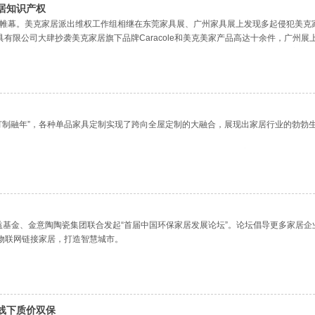
居知识产权
落下帷幕。美克家居派出维权工作组相继在东莞家具展、广州家具展上发现多起侵犯美
蕾家具有限公司大肆抄袭美克家居旗下品牌Caracole和美克美家产品高达十余件，
威斯家具有限公司、 福兴隆家私有限公司（深圳）及 FOCUS CASA (东莞)
订制融年”，各种单品家具定制实现了跨向全屋定制的大融合，展现出家居行业的勃勃
也是传统意义的装修旺季。近一段时间，笔者周围不乏选择订制家居产品者，从订制
益基金、金意陶陶瓷集团联合发起“首届中国环保家居发展论坛”。论坛倡导更多家居
物联网链接家居，打造智慧城市。
表示，门窗要想真正做得环保，不仅要从源头上开始环保，还要在制造中和功能上做到
业内部的环保意识以外，更需要在生产和产品上实现环保转型，提高生产效率和资源
线下质价双保