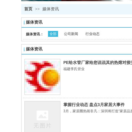
首页
>>
媒体资讯
媒体资讯
全部
公司新闻
行业动态
媒体资讯：
媒体资讯
PE给水管厂家给您说说其的热熔对接
福建李氏管业
福建李氏管业有限公司坐落于八闽首府——
程，自来水公司，农村饮水，农业排灌，水
公司成立之初致力于开发、研制、生产及销
场竞争能力。公司引进具有国际先进水平的
掌握行业动态 盘点3月家居大事件
ISO9001、ISO14001 、OHS1800
3月，家居圈热闹非凡：深圳将打造“家居品
经过多年的不断努力及发展，公司在质量、