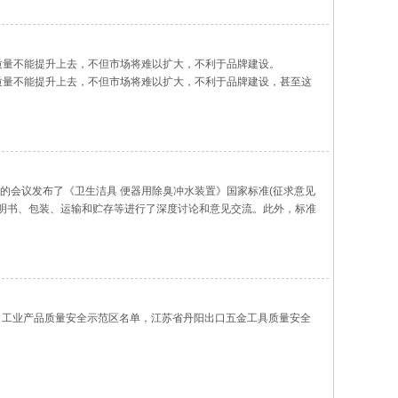
质量不能提升上去，不但市场将难以扩大，不利于品牌建设。
质量不能提升上去，不但市场将难以扩大，不利于品牌建设，甚至这
的会议发布了《卫生洁具 便器用除臭冲水装置》国家标准(征求意见
说明书、包装、运输和贮存等进行了深度讨论和意见交流。此外，标准
卫生陶瓷标准化技术委员会(SAC/TC249)归口，厦门惠尔洁卫
括九牧、惠达等多个知名品牌在内的卫浴企业，该标准的权威性显而易见。
*出口工业产品质量安全示范区名单，江苏省丹阳出口五金工具质量安全