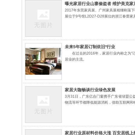
曝光家居行业山寨偷盗者 维护美克家
2017年东莞家具展、广州家具展相继刚
展位于9号馆L2D27-D28展位的浙江春
市东佳利五金有限公司（东佳利家具）、台州迪
的外观设计专利权。
未来5年家居订制依旧*行业
在过去的2016年，家居行业内称之为“
居业的主流。
时下已进四月，春暖花开万物复苏的季节，
要地位。
家居大咖畅谈行业绿色发展
3月31日，广东亿合门窗携手广东省绿盟公
物流等环节都降低能源消耗，借助互联网和
“环保门窗责无旁贷。”亿合门窗董事长曾奎
陶集团董事长何乾认为，除了要强化家居企
家居行业原材料价格大涨 百安居线上