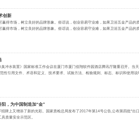
骨架复合管、PE-100孔网钢带管、给水用玻璃钢夹砂管、PE-100/PP-100刚芯管
开挖MPP电力电缆
术创新
可赢得市场，树立良好的品牌形象。俗话说，创业容易守业难，如果卫浴五金产品的
可赢得市场，树立良好的品牌形象。俗话说，创业容易守业难，如果卫浴五金产品的
渐失去。
局
除臭冲水装置》国家标准工作会议在厦门市厦门佰翔软件园酒店腾讯厅隆重召开。当天
围、规范性引用文件、术语和定义、技术要求、试验方法、检验规则、标志、标识和使用
该《卫生洁具 便器用除臭冲水装置》国家标准是由中国建筑材料联合会提出、由全国建筑
院负责起草，按照GB/T 1.1-2009组织编写，并且参与标准起草的单位还有包
阳，为中国制造加“金”
的金字招牌上又增添了新的光彩。国家质检总局发布了2017年第14号公告,公布第四批
工具质量安全示范区。