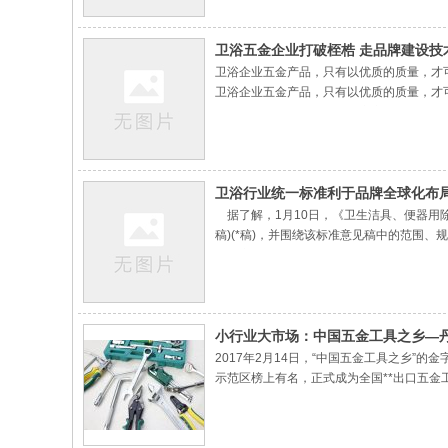
给水系列：PE-100给水管、PE-100钢丝网
电力系列：CPVC高压电力电缆护套管、非
卫浴五金企业打破桎梏 走品牌建设技
卫浴企业五金产品，只有以优质的质量，才
卫浴企业五金产品，只有以优质的质量，才
些经过重重困难才赢得的稳定市场，也将逐
卫浴行业统一标准利于品牌全球化布
据了解，1月10日，《卫生洁具、便器用
稿)(*稿)，并围绕该标准意见稿中的范
具备充足的权威性。何以见得呢?根据了解，
浴科技有限公司、中国建材咸阳陶瓷研究设计
小行业大市场：中国五金工具之乡—丹
2017年2月14日，“中国五金工具之乡”
示范区榜上有名，正式成为全国**出口五金