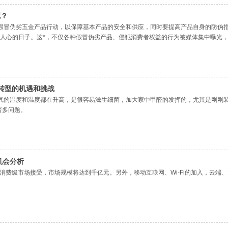
呢？
假冒伪劣五金产品行动，以保障基本产品的安全和供应，同时要提高产品自身的防伪
大块人心的日子。这*，不仅各种假冒伪劣产品、侵犯消费者权益的行为被媒体集中曝
315”过后的五金行业又该怎么办呢？
转型的机遇和挑战
气的湿度和温度都在升高，是很容易滋生细菌，加大家中甲醛的发挥的，尤其是刚刚装
诸多问题。
机会分析
消费级市场接受，市场规模将达到千亿元。另外，移动互联网、Wi-Fi的加入，云